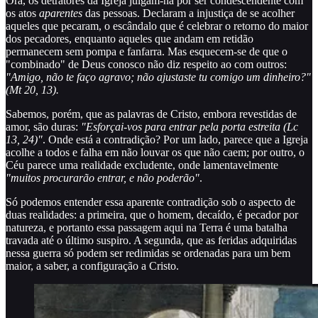
Ora, os detratores da Igreja julgam-na por ser condescendente com
os atos
aparentes
das pessoas. Declaram a injustiça de se acolher
aqueles que pecaram, o escândalo que é celebrar o retorno do maior
dos pecadores, enquanto aqueles que andam em retidão
permanecem sem pompa e fanfarra. Mas esquecem-se de que o
"combinado" de Deus conosco não diz respeito ao com outros:
"Amigo, não te faço agravo; não ajustaste tu comigo um dinheiro?"
(Mt 20, 13).
Sabemos, porém, que as palavras de Cristo, embora revestidas de
amor, são duras:
"Esforçai-vos para entrar pela porta estreita (Lc
13, 24)"
. Onde está a contradição? Por um lado, parece que a Igreja
acolhe a todos e falha em não louvar os que não caem; por outro, o
Céu parece uma realidade excludente, onde lamentavelmente
"muitos procurarão entrar, e não poderão"
.
Só podemos entender essa aparente contradição sob o aspecto de
duas realidades: a primeira, que o homem, decaído, é pecador por
natureza, e portanto essa passagem aqui na Terra é uma batalha
travada até o último suspiro. A segunda, que as feridas adquiridas
nessa guerra só podem ser redimidas se ordenadas para um bem
maior, a saber, a configuração a Cristo.