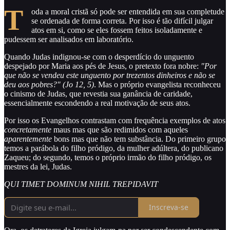
T
oda a moral cristã só pode ser entendida em sua completude
se ordenada de forma correta. Por isso é tão difícil julgar
atos em si, como se eles fossem feitos isoladamente e
pudessem ser analisados em laboratório.
Quando Judas indignou-se com o desperdício do unguento
despejado por Maria aos pés de Jesus, o pretexto fora nobre:
"Por
que não se vendeu este unguento por trezentos dinheiros e não se
deu aos pobres?" (Jo 12, 5)
. Mas o próprio evangelista reconheceu
o cinismo de Judas, que revestia sua ganância de caridade,
essencialmente escondendo a real motivação de seus atos.
Por isso os Evangelhos contrastam com frequência exemplos de atos
concretamente
maus mas que são redimidos com aqueles
aparentemente
bons mas que não tem substância. Do primeiro grupo
temos a parábola do filho pródigo, da mulher adúltera, do publicano
Zaqueu; do segundo, temos o próprio irmão do filho pródigo, os
mestres da lei, Judas.
QUI TIMET DOMINUM NIHIL TREPIDAVIT
Inscreva-se