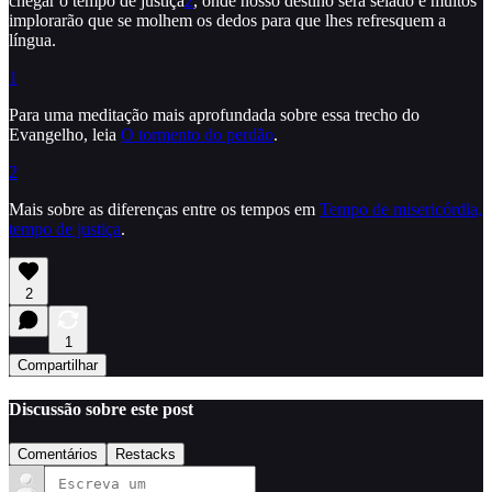
chegar o tempo de justiça
2
, onde nosso destino será selado e muitos
implorarão que se molhem os dedos para que lhes refresquem a
língua.
1
Para uma meditação mais aprofundada sobre essa trecho do
Evangelho, leia
O tormento do perdão
.
2
Mais sobre as diferenças entre os tempos em
Tempo de misericórdia,
tempo de justiça
.
2
1
Compartilhar
Discussão sobre este post
Comentários
Restacks