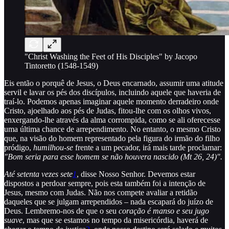
"Christ Washing the Feet of His Disciples" by Jacopo
Tintoretto (1548-1549)
Eis então o porquê de Jesus, o Deus encarnado, assumir uma atitude
servil e lavar os pés dos discípulos, incluindo aquele que haveria de
traí-lo. Podemos apenas imaginar aquele momento derradeiro onde
Cristo, ajoelhado aos pés de Judas, fitou-lhe com os olhos vivos,
enxergando-lhe através da alma corrompida, como se ali oferecesse
uma última chance de arrependimento. No entanto, o mesmo Cristo
que, na visão do homem representado pela figura do irmão do filho
pródigo,
humilhou-se
frente a um pecador, irá mais tarde proclamar:
"Bom seria para esse homem se não houvera nascido (Mt 26, 24)".
Até setenta vezes sete
1
, disse Nosso Senhor. Devemos estar
dispostos a perdoar sempre, pois esta também foi a intenção de
Jesus, mesmo com Judas. Não nos compete avaliar a retidão
daqueles que se julgam arrependidos – nada escapará do juízo de
Deus. Lembremo-nos de que o seu
coração é manso e seu jugo
suave
, mas que se estamos no tempo da misericórdia, haverá de