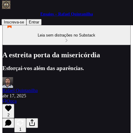
Ensaios – Rafael Quintanilha
Inscreva-se
Entrar
Leia sem distrações no Substack
A estreita porta da misericórdia
Esforçai-vos além das aparências.
Rafael Quintanilha
abr 17, 2025
Ouça
2
1